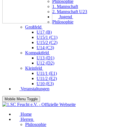
Philosophie
1. Mannschaft
2. Mannschaft U23
Jugend
Philosophie
Großfeld
U17 (B)
U15/1 (C1)
U15/2 (C2)
U14 (C3)
Kompaktfeld
U13 (D1)
U12 (D2)
Kleinfeld
U11/1 (E1)
U11/2 (E2)
U10 (E3)
Veranstaltungen
Mobile Menu Toggle
Home
Herren
Philosophie