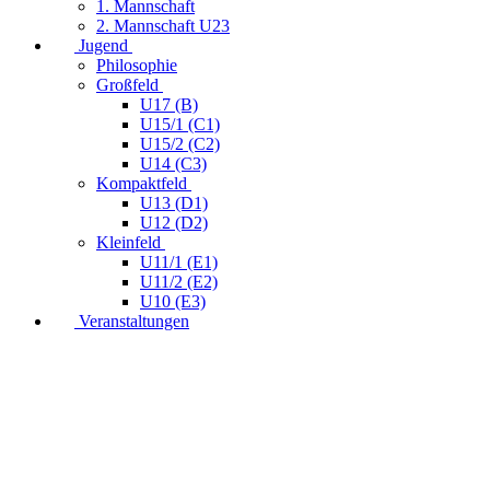
1. Mannschaft
2. Mannschaft U23
Jugend
Philosophie
Großfeld
U17 (B)
U15/1 (C1)
U15/2 (C2)
U14 (C3)
Kompaktfeld
U13 (D1)
U12 (D2)
Kleinfeld
U11/1 (E1)
U11/2 (E2)
U10 (E3)
Veranstaltungen