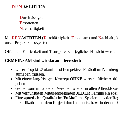
DEN
WERTEN
D
urchlässigkeit
E
motionen
N
achhaltigkeit
Mit
DEN
-WERTEN
(
D
urchlässigkeit,
E
motionen und
N
achhaltig
unser Projekt zu begeistern.
Offenheit, Ehrlichkeit und Transparenz in jeglicher Hinsicht werd
GEMEINSAM sind wir daran interessiert:
Unser Projekt „Zukunft und Perspektive Fußball im Nürnberg
aufgeben müssen.
Mit einem langfristigen Konzept
OHNE
wirtschaftliche Abhä
geben.
Gemeinsam mit anderen Vereinen wieder in allen Altersklas
Mit vernünftigen Mitgliedsbeiträgen
JEDER
Familie ein sozi
Eine
sportliche Qualität im Fußball
mit Spielern aus der Re
Identifikation mit dem Projekt durch die orts- bzw. in der de