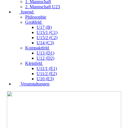
1. Mannschaft
2. Mannschaft U23
Jugend
Philosophie
Großfeld
U17 (B)
U15/1 (C1)
U15/2 (C2)
U14 (C3)
Kompaktfeld
U13 (D1)
U12 (D2)
Kleinfeld
U11/1 (E1)
U11/2 (E2)
U10 (E3)
Veranstaltungen