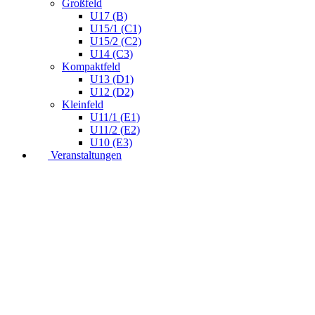
Großfeld
U17 (B)
U15/1 (C1)
U15/2 (C2)
U14 (C3)
Kompaktfeld
U13 (D1)
U12 (D2)
Kleinfeld
U11/1 (E1)
U11/2 (E2)
U10 (E3)
Veranstaltungen