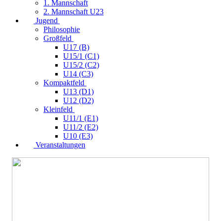
1. Mannschaft
2. Mannschaft U23
Jugend
Philosophie
Großfeld
U17 (B)
U15/1 (C1)
U15/2 (C2)
U14 (C3)
Kompaktfeld
U13 (D1)
U12 (D2)
Kleinfeld
U11/1 (E1)
U11/2 (E2)
U10 (E3)
Veranstaltungen