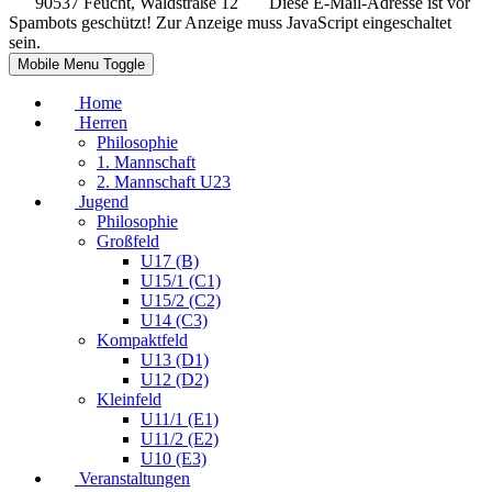
90537 Feucht, Waldstraße 12
Diese E-Mail-Adresse ist vor
Spambots geschützt! Zur Anzeige muss JavaScript eingeschaltet
sein.
Mobile Menu Toggle
Home
Herren
Philosophie
1. Mannschaft
2. Mannschaft U23
Jugend
Philosophie
Großfeld
U17 (B)
U15/1 (C1)
U15/2 (C2)
U14 (C3)
Kompaktfeld
U13 (D1)
U12 (D2)
Kleinfeld
U11/1 (E1)
U11/2 (E2)
U10 (E3)
Veranstaltungen