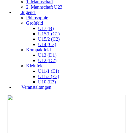
1. Mannschaft
2. Mannschaft U23
Jugend
Philosophie
Großfeld
U17 (B)
U15/1 (C1)
U15/2 (C2)
U14 (C3)
Kompaktfeld
U13 (D1)
U12 (D2)
Kleinfeld
U11/1 (E1)
U11/2 (E2)
U10 (E3)
Veranstaltungen