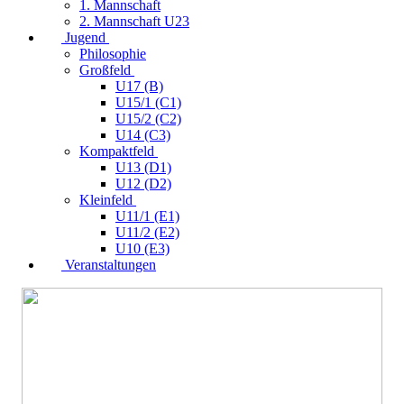
1. Mannschaft
2. Mannschaft U23
Jugend
Philosophie
Großfeld
U17 (B)
U15/1 (C1)
U15/2 (C2)
U14 (C3)
Kompaktfeld
U13 (D1)
U12 (D2)
Kleinfeld
U11/1 (E1)
U11/2 (E2)
U10 (E3)
Veranstaltungen